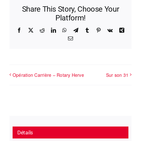
Share This Story, Choose Your
Platform!
Facebook
X
Reddit
LinkedIn
WhatsApp
Telegram
Tumblr
Pinterest
Vk
Xing
Email
Opération Carrière – Rotary Herve
Sur son 31
Détails