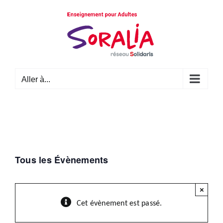
Passer
au
contenu
Aller à...
Tous les Évènements
×
Cet évènement est passé.