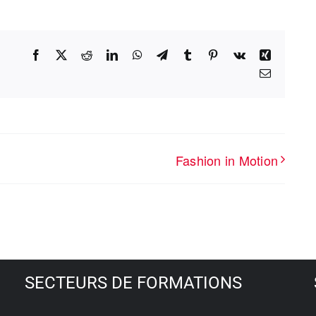
Facebook
X
Reddit
LinkedIn
WhatsApp
Telegram
Tumblr
Pinterest
Vk
Xing
Email
Fashion in Motion
SECTEURS DE FORMATIONS