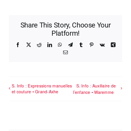
Share This Story, Choose Your
Platform!
Facebook
X
Reddit
LinkedIn
WhatsApp
Telegram
Tumblr
Pinterest
Vk
Xing
Email
S. Info : Expressions manuelles
S. Info : Auxiliaire de
et couture • Grand-Axhe
l’enfance • Waremme