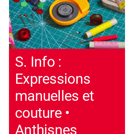
S. Info :
Expressions
manuelles et
couture •
Anthisnes