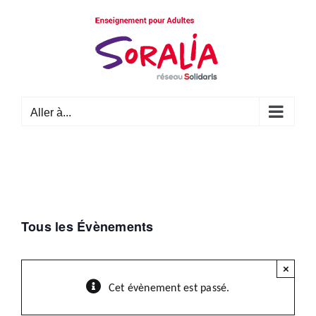
Passer
au
contenu
Aller à...
Tous les Évènements
×
Cet évènement est passé.