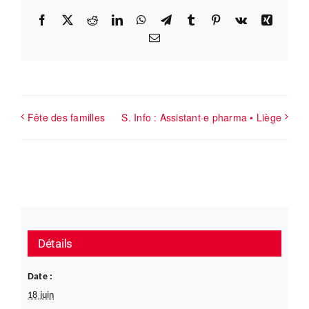
Facebook
X
Reddit
LinkedIn
WhatsApp
Telegram
Tumblr
Pinterest
Vk
Xing
Email
Fête des familles
S. Info : Assistant·e pharma • Liège
Détails
Date :
18 juin