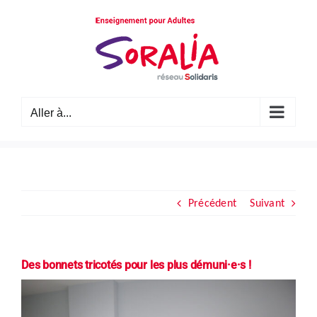
Passer
au
contenu
Aller à...
Précédent
Suivant
Des bonnets tricotés pour les plus démuni·e·s !
Voir
l'image