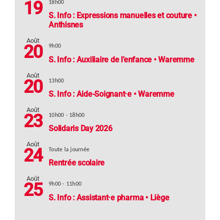
19
18h00
S. Info : Expressions manuelles et couture •
Anthisnes
Août
20
9h00
S. Info : Auxiliaire de l’enfance • Waremme
Août
20
13h00
S. Info : Aide-Soignant·e • Waremme
Août
23
10h00
-
18h00
Solidaris Day 2026
Août
24
Toute la journée
Rentrée scolaire
Août
25
9h00
-
11h00
S. Info : Assistant·e pharma • Liège