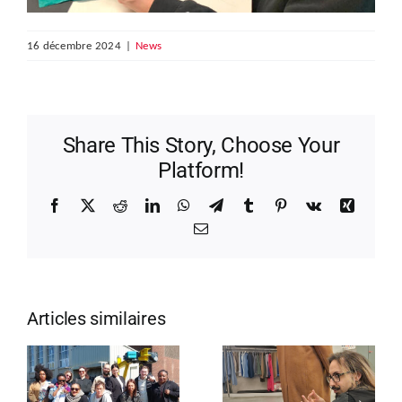
16 décembre 2024
|
News
Share This Story, Choose Your
Platform!
Facebook
X
Reddit
LinkedIn
WhatsApp
Telegram
Tumblr
Pinterest
Vk
Xing
Email
Articles similaires
De la RTBF
n
au journal le
Formation