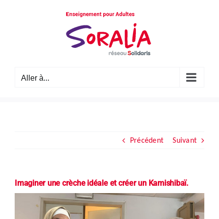
Passer
au
contenu
Aller à...
Précédent
Suivant
Imaginer une crèche idéale et créer un Kamishibaï.
Voir
l'image