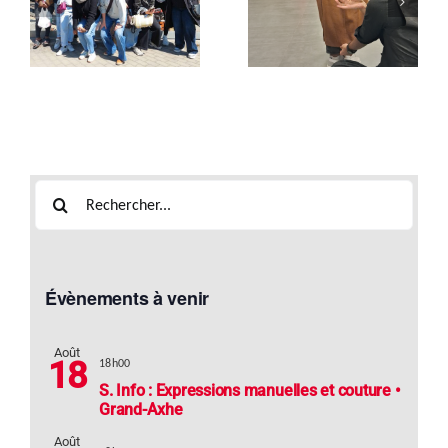
Soir, la petite
« Vente &
enfance au
Retouches »
s
cœur des
débats !
Rechercher:
Évènements à venir
Août
18
18h00
S. Info : Expressions manuelles et couture •
Grand-Axhe
Août