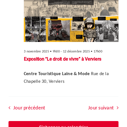
Év
navi
7
de
décembre
vue
Évè
2025
3 novembre 2025 • 9h00
-
12 décembre 2025 • 17h00
Exposition “Le droit de vivre” à Verviers
Centre Touristique Laine & Mode
Rue de la
Chapelle 30, Verviers
Jour précédent
Jour suivant