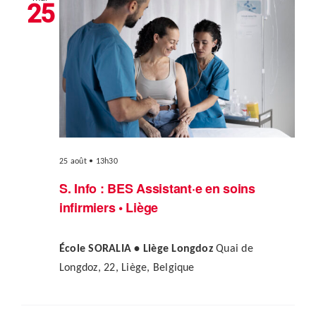
Év
25
navi
de
vue
Évè
25 août • 13h30
S. Info : BES Assistant·e en soins
infirmiers • Liège
École SORALIA • Liège Longdoz
Quai de
Longdoz, 22, Liège, Belgique