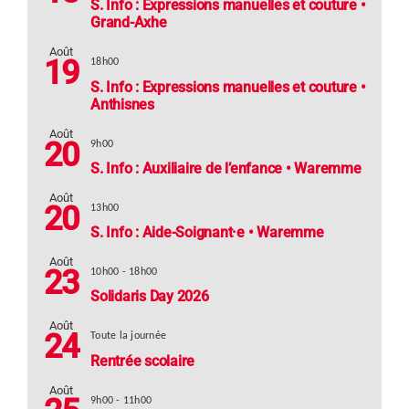
S. Info : Expressions manuelles et couture •
Grand-Axhe
Août
19
18h00
S. Info : Expressions manuelles et couture •
Anthisnes
Août
20
9h00
S. Info : Auxiliaire de l’enfance • Waremme
Août
20
13h00
S. Info : Aide-Soignant·e • Waremme
Août
23
10h00
-
18h00
Solidaris Day 2026
Août
24
Toute la journée
Rentrée scolaire
Août
9h00
-
11h00