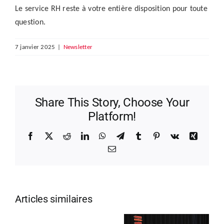
Le service RH reste à votre entière disposition pour toute
question.
7 janvier 2025
|
Newsletter
Share This Story, Choose Your
Platform!
Facebook
X
Reddit
LinkedIn
WhatsApp
Telegram
Tumblr
Pinterest
Vk
Xing
Email
Articles similaires
Les