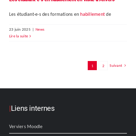
Les étudiant·e·s des formations en
habillement
de
23 juin 2025
|
News
Lire la suite
Suivant
1
2
|
Liens internes
Verviers Moodle