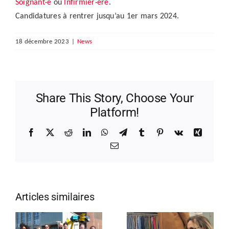
Soignant·e
ou
Infirmier·ère
.
Candidatures à rentrer jusqu’au 1er mars 2024.
18 décembre 2023
|
News
Share This Story, Choose Your
Platform!
Facebook
X
Reddit
LinkedIn
WhatsApp
Telegram
Tumblr
Pinterest
Vk
Xing
Email
Articles similaires
De la RTBF