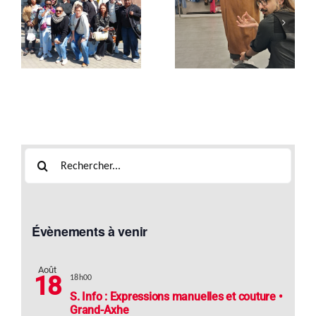
n
au journal le
Formation
Soir, la petite
« Vente &
enfance au
Retouches »
s
cœur des
débats !
Rechercher:
Évènements à venir
Août
18
18h00
S. Info : Expressions manuelles et couture •
Grand-Axhe